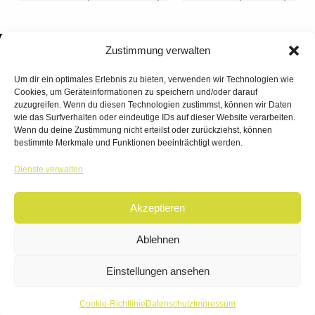
Zustimmung verwalten
Um dir ein optimales Erlebnis zu bieten, verwenden wir Technologien wie
Cookies, um Geräteinformationen zu speichern und/oder darauf
zuzugreifen. Wenn du diesen Technologien zustimmst, können wir Daten
wie das Surfverhalten oder eindeutige IDs auf dieser Website verarbeiten.
Wenn du deine Zustimmung nicht erteilst oder zurückziehst, können
bestimmte Merkmale und Funktionen beeinträchtigt werden.
TANZWERK
Dienste verwalten
TANZSCHULE DREILÄNDERECK
Akzeptieren
© 2026 | TANZWERK
ALL RIGHTS RESERVED.
IMPRESSUM
|
Ablehnen
DATENSCHUTZ
WEBSITE BY
AHA FACTORY
Einstellungen ansehen
Cookie-Richtlinie
Datenschutz
Impressum