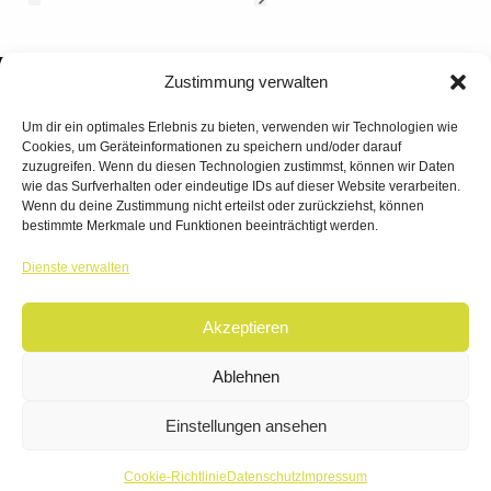
Zustimmung verwalten
Um dir ein optimales Erlebnis zu bieten, verwenden wir Technologien wie
Cookies, um Geräteinformationen zu speichern und/oder darauf
zuzugreifen. Wenn du diesen Technologien zustimmst, können wir Daten
wie das Surfverhalten oder eindeutige IDs auf dieser Website verarbeiten.
Wenn du deine Zustimmung nicht erteilst oder zurückziehst, können
bestimmte Merkmale und Funktionen beeinträchtigt werden.
TANZWERK
Dienste verwalten
TANZSCHULE DREILÄNDERECK
Akzeptieren
© 2026 | TANZWERK
ALL RIGHTS RESERVED.
IMPRESSUM
|
Ablehnen
DATENSCHUTZ
WEBSITE BY
AHA FACTORY
Einstellungen ansehen
Cookie-Richtlinie
Datenschutz
Impressum