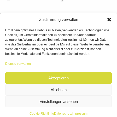
Zustimmung verwalten
Um dir ein optimales Erlebnis zu bieten, verwenden wir Technologien wie
Cookies, um Geräteinformationen zu speichern und/oder darauf
zuzugreifen. Wenn du diesen Technologien zustimmst, können wir Daten
wie das Surfverhalten oder eindeutige IDs auf dieser Website verarbeiten.
Wenn du deine Zustimmung nicht erteilst oder zurückziehst, können
bestimmte Merkmale und Funktionen beeinträchtigt werden.
TANZWERK
Dienste verwalten
TANZSCHULE DREILÄNDERECK
Akzeptieren
© 2026 | TANZWERK
ALL RIGHTS RESERVED.
IMPRESSUM
|
Ablehnen
DATENSCHUTZ
WEBSITE BY
AHA FACTORY
Einstellungen ansehen
Cookie-Richtlinie
Datenschutz
Impressum