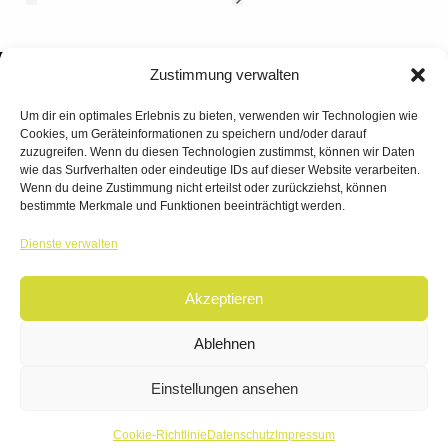
Zustimmung verwalten
Um dir ein optimales Erlebnis zu bieten, verwenden wir Technologien wie
Cookies, um Geräteinformationen zu speichern und/oder darauf
zuzugreifen. Wenn du diesen Technologien zustimmst, können wir Daten
wie das Surfverhalten oder eindeutige IDs auf dieser Website verarbeiten.
Wenn du deine Zustimmung nicht erteilst oder zurückziehst, können
bestimmte Merkmale und Funktionen beeinträchtigt werden.
TANZWERK
Dienste verwalten
TANZSCHULE DREILÄNDERECK
Akzeptieren
© 2026 | TANZWERK
ALL RIGHTS RESERVED.
IMPRESSUM
|
Ablehnen
DATENSCHUTZ
WEBSITE BY
AHA FACTORY
Einstellungen ansehen
Cookie-Richtlinie
Datenschutz
Impressum