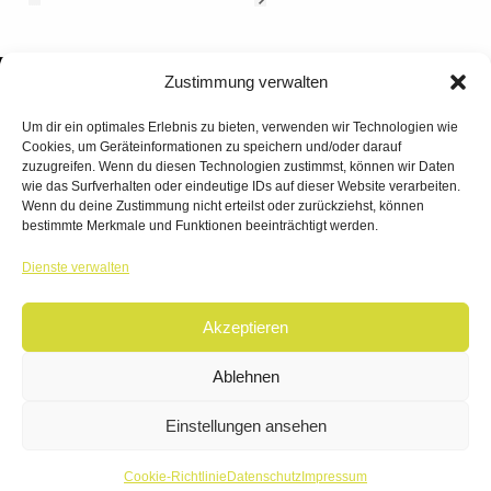
Zustimmung verwalten
Um dir ein optimales Erlebnis zu bieten, verwenden wir Technologien wie
Cookies, um Geräteinformationen zu speichern und/oder darauf
zuzugreifen. Wenn du diesen Technologien zustimmst, können wir Daten
wie das Surfverhalten oder eindeutige IDs auf dieser Website verarbeiten.
Wenn du deine Zustimmung nicht erteilst oder zurückziehst, können
bestimmte Merkmale und Funktionen beeinträchtigt werden.
TANZWERK
Dienste verwalten
TANZSCHULE DREILÄNDERECK
Akzeptieren
© 2026 | TANZWERK
ALL RIGHTS RESERVED.
IMPRESSUM
|
Ablehnen
DATENSCHUTZ
WEBSITE BY
AHA FACTORY
Einstellungen ansehen
Cookie-Richtlinie
Datenschutz
Impressum