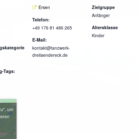
Ersen
Zielgruppe
Anfänger
Telefon:
Altersklasse
+49 176 81 486 265
Kinder
E-Mail:
gskategorie
kontakt@tanzwerk-
dreilaendereck.de
g-Tags:
zu", um
ieren
e