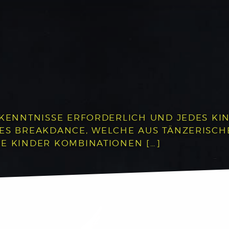
RKENNTNISSE ERFORDERLICH UND JEDES KIN
DES BREAKDANCE, WELCHE AUS TÄNZERISC
E KINDER KOMBINATIONEN […]