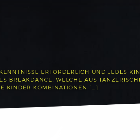
RKENNTNISSE ERFORDERLICH UND JEDES KIN
DES BREAKDANCE, WELCHE AUS TÄNZERISC
E KINDER KOMBINATIONEN […]