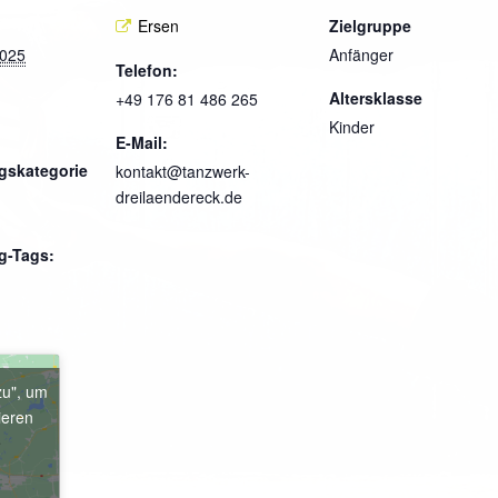
Ersen
Zielgruppe
2025
Anfänger
Telefon:
Altersklasse
+49 176 81 486 265
Kinder
E-Mail:
gskategorie
kontakt@tanzwerk-
dreilaendereck.de
g-Tags:
zu", um
ieren
e