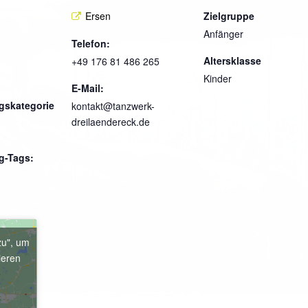
Ersen
Zielgruppe
Anfänger
Telefon:
Altersklasse
+49 176 81 486 265
Kinder
E-Mail:
gskategorie
kontakt@tanzwerk-
dreilaendereck.de
g-Tags:
zu", um
ieren
e