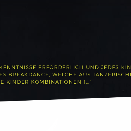
RKENNTNISSE ERFORDERLICH UND JEDES KIN
DES BREAKDANCE, WELCHE AUS TÄNZERISC
E KINDER KOMBINATIONEN […]