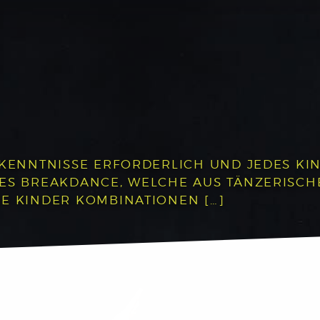
RKENNTNISSE ERFORDERLICH UND JEDES KIN
DES BREAKDANCE, WELCHE AUS TÄNZERISC
E KINDER KOMBINATIONEN […]