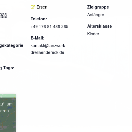
Ersen
Zielgruppe
2025
Anfänger
Telefon:
Altersklasse
+49 176 81 486 265
Kinder
E-Mail:
gskategorie
kontakt@tanzwerk-
dreilaendereck.de
g-Tags:
zu", um
ieren
e