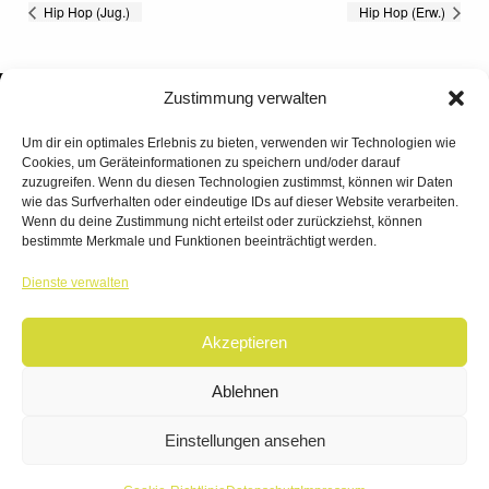
Hip Hop (Jug.)
Hip Hop (Erw.)
Zustimmung verwalten
Um dir ein optimales Erlebnis zu bieten, verwenden wir Technologien wie
Cookies, um Geräteinformationen zu speichern und/oder darauf
zuzugreifen. Wenn du diesen Technologien zustimmst, können wir Daten
wie das Surfverhalten oder eindeutige IDs auf dieser Website verarbeiten.
Wenn du deine Zustimmung nicht erteilst oder zurückziehst, können
bestimmte Merkmale und Funktionen beeinträchtigt werden.
TANZWERK
Dienste verwalten
TANZSCHULE DREILÄNDERECK
Akzeptieren
© 2026 | TANZWERK
ALL RIGHTS RESERVED.
IMPRESSUM
|
Ablehnen
DATENSCHUTZ
WEBSITE BY
AHA FACTORY
Einstellungen ansehen