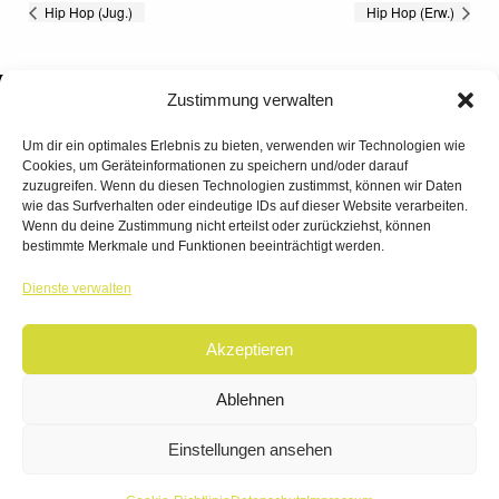
Hip Hop (Jug.)
Hip Hop (Erw.)
Zustimmung verwalten
Um dir ein optimales Erlebnis zu bieten, verwenden wir Technologien wie
Cookies, um Geräteinformationen zu speichern und/oder darauf
zuzugreifen. Wenn du diesen Technologien zustimmst, können wir Daten
wie das Surfverhalten oder eindeutige IDs auf dieser Website verarbeiten.
Wenn du deine Zustimmung nicht erteilst oder zurückziehst, können
bestimmte Merkmale und Funktionen beeinträchtigt werden.
TANZWERK
Dienste verwalten
TANZSCHULE DREILÄNDERECK
Akzeptieren
© 2026 | TANZWERK
ALL RIGHTS RESERVED.
IMPRESSUM
|
Ablehnen
DATENSCHUTZ
WEBSITE BY
AHA FACTORY
Einstellungen ansehen