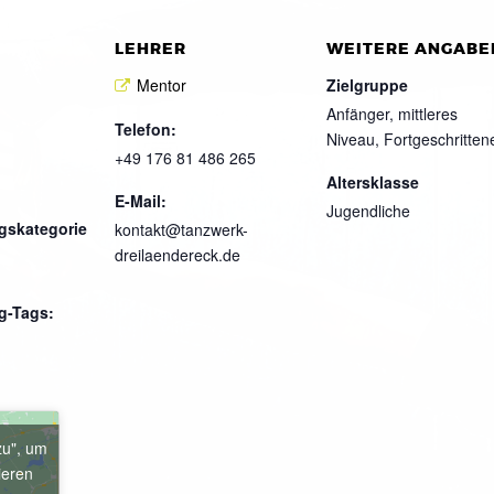
LEHRER
WEITERE ANGABE
Mentor
Zielgruppe
Anfänger, mittleres
Telefon:
Niveau, Fortgeschritten
+49 176 81 486 265
Altersklasse
E-Mail:
Jugendliche
gskategorie
kontakt@tanzwerk-
dreilaendereck.de
g-Tags:
zu", um
ieren