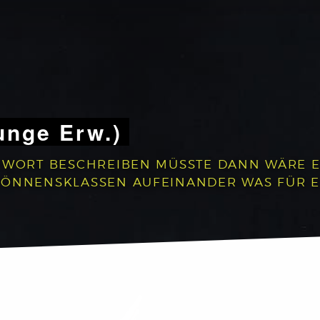
unge Erw.)
 WORT BESCHREIBEN MÜSSTE DANN WÄRE ES:
 KÖNNENSKLASSEN AUFEINANDER WAS FÜR 