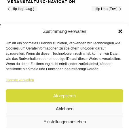
VERANSTALTUNG-NAVIGATION
Hip Hop (Jug.)
Hip Hop (Erw.)
Zustimmung verwalten
Um dir ein optimales Erlebnis zu bieten, verwenden wir Technologien wie
Cookies, um Geräteinformationen zu speichern und/oder darauf
zuzugreifen. Wenn du diesen Technologien zustimmst, können wir Daten
wie das Surfverhalten oder eindeutige IDs auf dieser Website verarbeiten.
Wenn du deine Zustimmung nicht erteilst oder zurückziehst, können
bestimmte Merkmale und Funktionen beeinträchtigt werden.
TANZWERK
Dienste verwalten
TANZSCHULE DREILÄNDERECK
Akzeptieren
© 2026 | TANZWERK
ALL RIGHTS RESERVED.
IMPRESSUM
|
Ablehnen
DATENSCHUTZ
WEBSITE BY
AHA FACTORY
Einstellungen ansehen