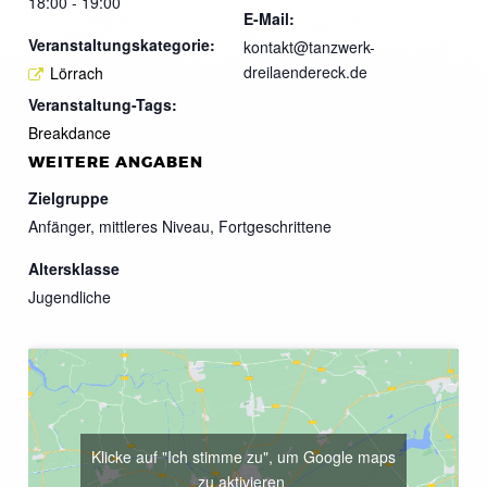
18:00 - 19:00
E-Mail:
Veranstaltungskategorie:
kontakt@tanzwerk-
dreilaendereck.de
Lörrach
Veranstaltung-Tags:
Breakdance
WEITERE ANGABEN
Zielgruppe
Anfänger, mittleres Niveau, Fortgeschrittene
Altersklasse
Jugendliche
Klicke auf "Ich stimme zu", um Google maps
zu aktivieren