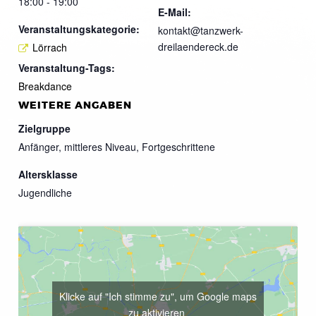
18:00 - 19:00
E-Mail:
Veranstaltungskategorie:
kontakt@tanzwerk-
dreilaendereck.de
Lörrach
Veranstaltung-Tags:
Breakdance
WEITERE ANGABEN
Zielgruppe
Anfänger, mittleres Niveau, Fortgeschrittene
Altersklasse
Jugendliche
Klicke auf "Ich stimme zu", um Google maps
zu aktivieren