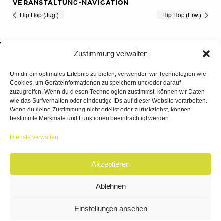
VERANSTALTUNG-NAVIGATION
Hip Hop (Jug.)
Hip Hop (Erw.)
Zustimmung verwalten
Um dir ein optimales Erlebnis zu bieten, verwenden wir Technologien wie
Cookies, um Geräteinformationen zu speichern und/oder darauf
zuzugreifen. Wenn du diesen Technologien zustimmst, können wir Daten
wie das Surfverhalten oder eindeutige IDs auf dieser Website verarbeiten.
Wenn du deine Zustimmung nicht erteilst oder zurückziehst, können
bestimmte Merkmale und Funktionen beeinträchtigt werden.
TANZWERK
Dienste verwalten
TANZSCHULE DREILÄNDERECK
Akzeptieren
© 2026 | TANZWERK
ALL RIGHTS RESERVED.
IMPRESSUM
|
Ablehnen
DATENSCHUTZ
WEBSITE BY
AHA FACTORY
Einstellungen ansehen