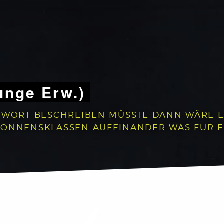
unge Erw.)
 WORT BESCHREIBEN MÜSSTE DANN WÄRE ES:
 KÖNNENSKLASSEN AUFEINANDER WAS FÜR 