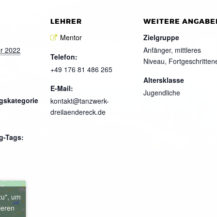
LEHRER
WEITERE ANGABE
Mentor
Zielgruppe
r 2022
Anfänger, mittleres
Telefon:
Niveau, Fortgeschritten
+49 176 81 486 265
Altersklasse
E-Mail:
Jugendliche
gskategorie
kontakt@tanzwerk-
dreilaendereck.de
g-Tags:
zu", um
ieren