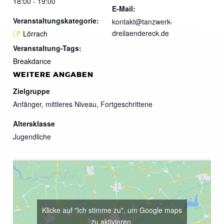
18:00 - 19:00
E-Mail:
Veranstaltungskategorie:
kontakt@tanzwerk-
dreilaendereck.de
Lörrach
Veranstaltung-Tags:
Breakdance
WEITERE ANGABEN
Zielgruppe
Anfänger, mittleres Niveau, Fortgeschrittene
Altersklasse
Jugendliche
Klicke auf "Ich stimme zu", um Google maps
zu aktivieren