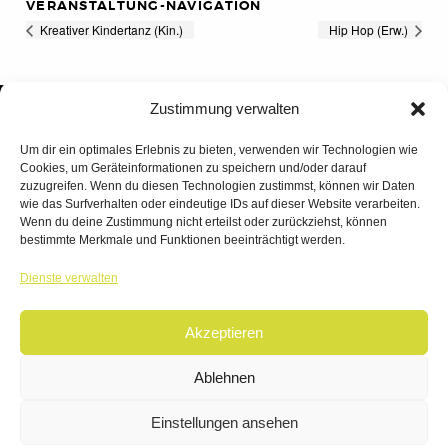
VERANSTALTUNG-NAVIGATION
Kreativer Kindertanz (Kin.)
Hip Hop (Erw.)
Zustimmung verwalten
Um dir ein optimales Erlebnis zu bieten, verwenden wir Technologien wie
Cookies, um Geräteinformationen zu speichern und/oder darauf
zuzugreifen. Wenn du diesen Technologien zustimmst, können wir Daten
wie das Surfverhalten oder eindeutige IDs auf dieser Website verarbeiten.
Wenn du deine Zustimmung nicht erteilst oder zurückziehst, können
bestimmte Merkmale und Funktionen beeinträchtigt werden.
TANZWERK
Dienste verwalten
TANZSCHULE DREILÄNDERECK
Akzeptieren
© 2026 | TANZWERK
ALL RIGHTS RESERVED.
IMPRESSUM
|
Ablehnen
DATENSCHUTZ
WEBSITE BY
AHA FACTORY
Einstellungen ansehen