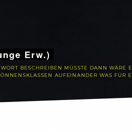
unge Erw.)
 WORT BESCHREIBEN MÜSSTE DANN WÄRE ES:
 KÖNNENSKLASSEN AUFEINANDER WAS FÜR 