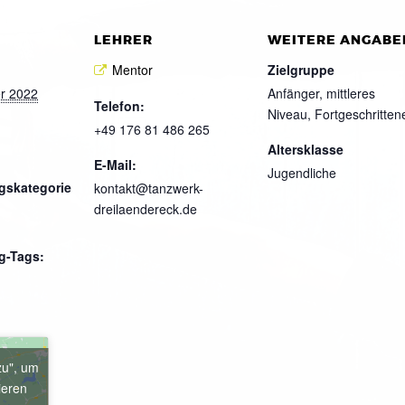
LEHRER
WEITERE ANGABE
Mentor
Zielgruppe
r 2022
Anfänger, mittleres
Telefon:
Niveau, Fortgeschritten
+49 176 81 486 265
Altersklasse
E-Mail:
Jugendliche
gskategorie
kontakt@tanzwerk-
dreilaendereck.de
g-Tags:
zu", um
ieren