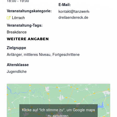
18:00 - 19:00
E-Mail:
Veranstaltungskategorie:
kontakt@tanzwerk-
dreilaendereck.de
Lörrach
Veranstaltung-Tags:
Breakdance
WEITERE ANGABEN
Zielgruppe
Anfänger, mittleres Niveau, Fortgeschrittene
Altersklasse
Jugendliche
Klicke auf "Ich stimme zu", um Google maps
zu aktivieren