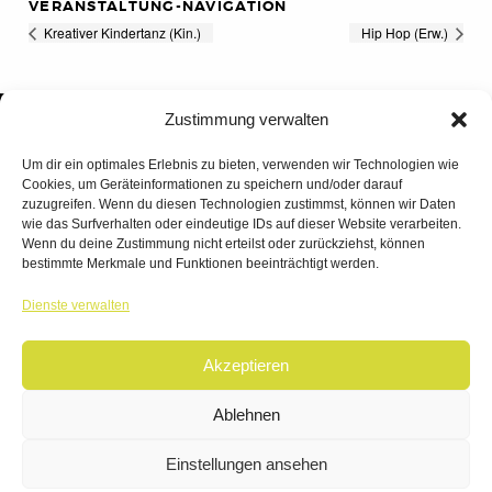
VERANSTALTUNG-NAVIGATION
Kreativer Kindertanz (Kin.)
Hip Hop (Erw.)
Zustimmung verwalten
Um dir ein optimales Erlebnis zu bieten, verwenden wir Technologien wie
Cookies, um Geräteinformationen zu speichern und/oder darauf
zuzugreifen. Wenn du diesen Technologien zustimmst, können wir Daten
wie das Surfverhalten oder eindeutige IDs auf dieser Website verarbeiten.
Wenn du deine Zustimmung nicht erteilst oder zurückziehst, können
bestimmte Merkmale und Funktionen beeinträchtigt werden.
TANZWERK
Dienste verwalten
TANZSCHULE DREILÄNDERECK
Akzeptieren
© 2026 | TANZWERK
ALL RIGHTS RESERVED.
IMPRESSUM
|
Ablehnen
DATENSCHUTZ
WEBSITE BY
AHA FACTORY
Einstellungen ansehen