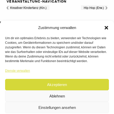
VERANSTALTUNG-NAVIGATION
Kreativer Kindertanz (Kin.)
Hip Hop (Erw.)
Zustimmung verwalten
Um dir ein optimales Erlebnis zu bieten, verwenden wir Technologien wie
Cookies, um Geräteinformationen zu speichern und/oder darauf
zuzugreifen. Wenn du diesen Technologien zustimmst, können wir Daten
wie das Surfverhalten oder eindeutige IDs auf dieser Website verarbeiten.
Wenn du deine Zustimmung nicht erteilst oder zurückziehst, können
bestimmte Merkmale und Funktionen beeinträchtigt werden.
TANZWERK
Dienste verwalten
TANZSCHULE DREILÄNDERECK
Akzeptieren
© 2026 | TANZWERK
ALL RIGHTS RESERVED.
IMPRESSUM
|
Ablehnen
DATENSCHUTZ
WEBSITE BY
AHA FACTORY
Einstellungen ansehen