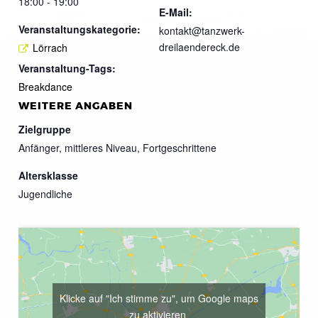
18:00 - 19:00
E-Mail:
Veranstaltungskategorie:
kontakt@tanzwerk-
dreilaendereck.de
Lörrach
Veranstaltung-Tags:
Breakdance
WEITERE ANGABEN
Zielgruppe
Anfänger, mittleres Niveau, Fortgeschrittene
Altersklasse
Jugendliche
Klicke auf "Ich stimme zu", um Google maps
zu aktivieren