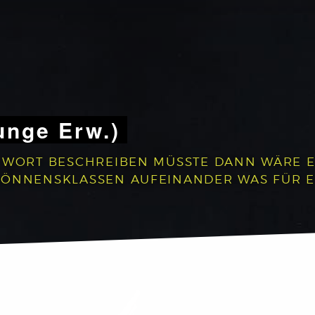
unge Erw.)
 WORT BESCHREIBEN MÜSSTE DANN WÄRE ES:
 KÖNNENSKLASSEN AUFEINANDER WAS FÜR 