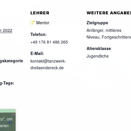
LEHRER
WEITERE ANGABE
Mentor
Zielgruppe
r 2022
Anfänger, mittleres
Telefon:
Niveau, Fortgeschritten
+49 176 81 486 265
Altersklasse
E-Mail:
Jugendliche
gskategorie
kontakt@tanzwerk-
dreilaendereck.de
g-Tags:
zu", um
ieren