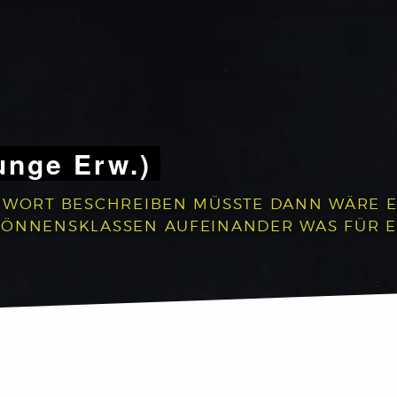
unge Erw.)
 WORT BESCHREIBEN MÜSSTE DANN WÄRE ES:
 KÖNNENSKLASSEN AUFEINANDER WAS FÜR 