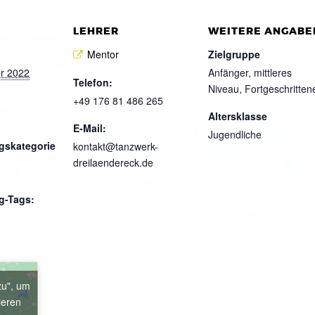
LEHRER
WEITERE ANGABE
Mentor
Zielgruppe
r 2022
Anfänger, mittleres
Telefon:
Niveau, Fortgeschritten
+49 176 81 486 265
Altersklasse
E-Mail:
Jugendliche
gskategorie
kontakt@tanzwerk-
dreilaendereck.de
g-Tags:
zu", um
ieren