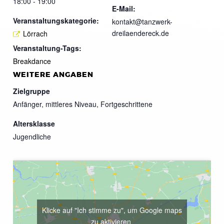
18:00 - 19:00
E-Mail:
Veranstaltungskategorie:
kontakt@tanzwerk-
dreilaendereck.de
Lörrach
Veranstaltung-Tags:
Breakdance
WEITERE ANGABEN
Zielgruppe
Anfänger, mittleres Niveau, Fortgeschrittene
Altersklasse
Jugendliche
Klicke auf "Ich stimme zu", um Google maps
zu aktivieren