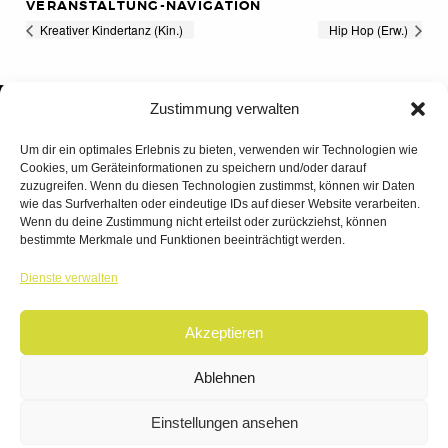
VERANSTALTUNG-NAVIGATION
Kreativer Kindertanz (Kin.)
Hip Hop (Erw.)
Zustimmung verwalten
Um dir ein optimales Erlebnis zu bieten, verwenden wir Technologien wie
Cookies, um Geräteinformationen zu speichern und/oder darauf
zuzugreifen. Wenn du diesen Technologien zustimmst, können wir Daten
wie das Surfverhalten oder eindeutige IDs auf dieser Website verarbeiten.
Wenn du deine Zustimmung nicht erteilst oder zurückziehst, können
bestimmte Merkmale und Funktionen beeinträchtigt werden.
TANZWERK
Dienste verwalten
TANZSCHULE DREILÄNDERECK
Akzeptieren
© 2026 | TANZWERK
ALL RIGHTS RESERVED.
IMPRESSUM
|
Ablehnen
DATENSCHUTZ
WEBSITE BY
AHA FACTORY
Einstellungen ansehen