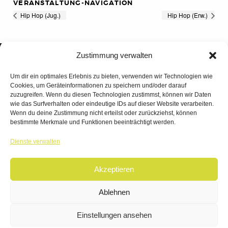
VERANSTALTUNG-NAVIGATION
Hip Hop (Jug.)
Hip Hop (Erw.)
Zustimmung verwalten
Um dir ein optimales Erlebnis zu bieten, verwenden wir Technologien wie
Cookies, um Geräteinformationen zu speichern und/oder darauf
zuzugreifen. Wenn du diesen Technologien zustimmst, können wir Daten
wie das Surfverhalten oder eindeutige IDs auf dieser Website verarbeiten.
Wenn du deine Zustimmung nicht erteilst oder zurückziehst, können
bestimmte Merkmale und Funktionen beeinträchtigt werden.
TANZWERK
Dienste verwalten
TANZSCHULE DREILÄNDERECK
Akzeptieren
© 2026 | TANZWERK
ALL RIGHTS RESERVED.
IMPRESSUM
|
Ablehnen
DATENSCHUTZ
WEBSITE BY
AHA FACTORY
Einstellungen ansehen