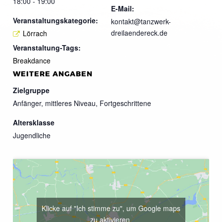
18:00 - 19:00
E-Mail:
Veranstaltungskategorie:
kontakt@tanzwerk-
dreilaendereck.de
Lörrach
Veranstaltung-Tags:
Breakdance
WEITERE ANGABEN
Zielgruppe
Anfänger, mittleres Niveau, Fortgeschrittene
Altersklasse
Jugendliche
Klicke auf "Ich stimme zu", um Google maps
zu aktivieren