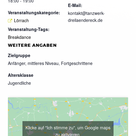
18:00 - 19:00
E-Mail:
Veranstaltungskategorie:
kontakt@tanzwerk-
dreilaendereck.de
Lörrach
Veranstaltung-Tags:
Breakdance
WEITERE ANGABEN
Zielgruppe
Anfänger, mittleres Niveau, Fortgeschrittene
Altersklasse
Jugendliche
Klicke auf "Ich stimme zu", um Google maps
zu aktivieren