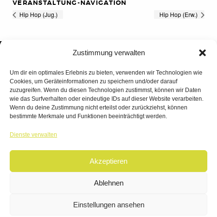
VERANSTALTUNG-NAVIGATION
Hip Hop (Jug.)
Hip Hop (Erw.)
Zustimmung verwalten
Um dir ein optimales Erlebnis zu bieten, verwenden wir Technologien wie
Cookies, um Geräteinformationen zu speichern und/oder darauf
zuzugreifen. Wenn du diesen Technologien zustimmst, können wir Daten
wie das Surfverhalten oder eindeutige IDs auf dieser Website verarbeiten.
Wenn du deine Zustimmung nicht erteilst oder zurückziehst, können
bestimmte Merkmale und Funktionen beeinträchtigt werden.
TANZWERK
Dienste verwalten
TANZSCHULE DREILÄNDERECK
Akzeptieren
© 2026 | TANZWERK
ALL RIGHTS RESERVED.
IMPRESSUM
|
Ablehnen
DATENSCHUTZ
WEBSITE BY
AHA FACTORY
Einstellungen ansehen