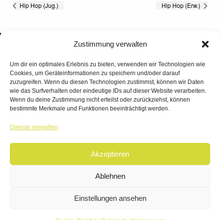
Hip Hop (Jug.)
Hip Hop (Erw.)
Zustimmung verwalten
Um dir ein optimales Erlebnis zu bieten, verwenden wir Technologien wie
Cookies, um Geräteinformationen zu speichern und/oder darauf
zuzugreifen. Wenn du diesen Technologien zustimmst, können wir Daten
wie das Surfverhalten oder eindeutige IDs auf dieser Website verarbeiten.
Wenn du deine Zustimmung nicht erteilst oder zurückziehst, können
bestimmte Merkmale und Funktionen beeinträchtigt werden.
TANZWERK
Dienste verwalten
TANZSCHULE DREILÄNDERECK
Akzeptieren
© 2026 | TANZWERK
ALL RIGHTS RESERVED.
IMPRESSUM
|
Ablehnen
DATENSCHUTZ
WEBSITE BY
AHA FACTORY
Einstellungen ansehen