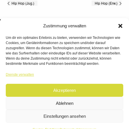
Hip Hop (Jug.)
Hip Hop (Erw.)
Zustimmung verwalten
Um dir ein optimales Erlebnis zu bieten, verwenden wir Technologien wie
Cookies, um Geräteinformationen zu speichern und/oder darauf
zuzugreifen. Wenn du diesen Technologien zustimmst, können wir Daten
wie das Surfverhalten oder eindeutige IDs auf dieser Website verarbeiten.
Wenn du deine Zustimmung nicht erteilst oder zurückziehst, können
bestimmte Merkmale und Funktionen beeinträchtigt werden.
TANZWERK
Dienste verwalten
TANZSCHULE DREILÄNDERECK
Akzeptieren
© 2026 | TANZWERK
ALL RIGHTS RESERVED.
IMPRESSUM
|
Ablehnen
DATENSCHUTZ
WEBSITE BY
AHA FACTORY
Einstellungen ansehen