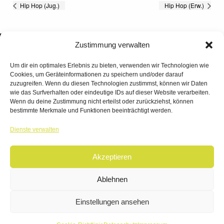
Hip Hop (Jug.)
Hip Hop (Erw.)
Zustimmung verwalten
Um dir ein optimales Erlebnis zu bieten, verwenden wir Technologien wie
Cookies, um Geräteinformationen zu speichern und/oder darauf
zuzugreifen. Wenn du diesen Technologien zustimmst, können wir Daten
wie das Surfverhalten oder eindeutige IDs auf dieser Website verarbeiten.
Wenn du deine Zustimmung nicht erteilst oder zurückziehst, können
bestimmte Merkmale und Funktionen beeinträchtigt werden.
TANZWERK
Dienste verwalten
TANZSCHULE DREILÄNDERECK
Akzeptieren
© 2026 | TANZWERK
ALL RIGHTS RESERVED.
IMPRESSUM
|
Ablehnen
DATENSCHUTZ
WEBSITE BY
AHA FACTORY
Einstellungen ansehen