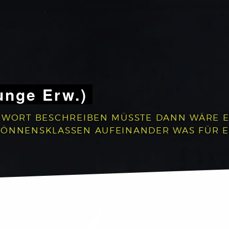
unge Erw.)
 WORT BESCHREIBEN MÜSSTE DANN WÄRE ES:
 KÖNNENSKLASSEN AUFEINANDER WAS FÜR 