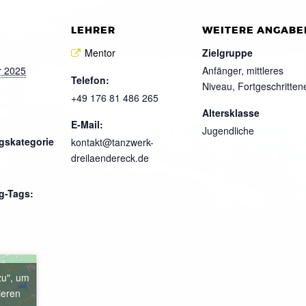
LEHRER
WEITERE ANGABE
Mentor
Zielgruppe
r 2025
Anfänger, mittleres
Telefon:
Niveau, Fortgeschritten
+49 176 81 486 265
Altersklasse
E-Mail:
Jugendliche
gskategorie
kontakt@tanzwerk-
dreilaendereck.de
g-Tags:
zu", um
ieren