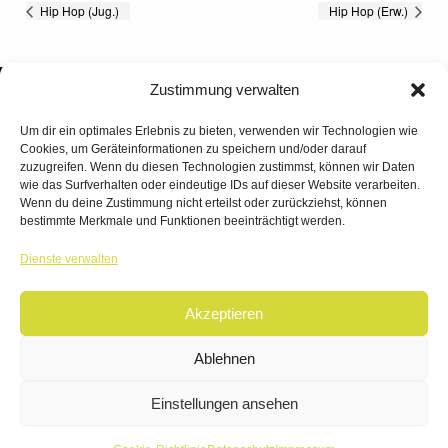
Hip Hop (Jug.)
Hip Hop (Erw.)
Zustimmung verwalten
Um dir ein optimales Erlebnis zu bieten, verwenden wir Technologien wie
Cookies, um Geräteinformationen zu speichern und/oder darauf
zuzugreifen. Wenn du diesen Technologien zustimmst, können wir Daten
wie das Surfverhalten oder eindeutige IDs auf dieser Website verarbeiten.
Wenn du deine Zustimmung nicht erteilst oder zurückziehst, können
bestimmte Merkmale und Funktionen beeinträchtigt werden.
TANZWERK
Dienste verwalten
TANZSCHULE DREILÄNDERECK
Akzeptieren
© 2026 | TANZWERK
ALL RIGHTS RESERVED.
IMPRESSUM
|
Ablehnen
DATENSCHUTZ
WEBSITE BY
AHA FACTORY
Einstellungen ansehen