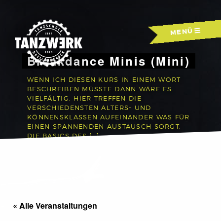
Skip
to
MENÜ
content
Breakdance Minis (Mini)
WENN ICH DIESEN KURS IN EINEM WORT
BESCHREIBEN MÜSSTE DANN WÄRE ES:
VIELFÄLTIG. HIER TREFFEN DIE
VERSCHIEDENSTEN ALTERS- UND
KÖNNENSKLASSEN AUFEINANDER WAS FÜR
EINEN SPANNENDEN AUSTAUSCH SORGT.
DIE BASICS DES […]
« Alle Veranstaltungen