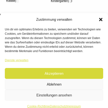
Klasse)
Kindergarten)
Zustimmung verwalten
Um dir ein optimales Erlebnis zu bieten, verwenden wir Technologien wie
Cookies, um Geräteinformationen zu speichern und/oder darauf
zuzugreifen. Wenn du diesen Technologien zustimmst, können wir Daten
wie das Surfverhalten oder eindeutige IDs auf dieser Website verarbeiten.
Wenn du deine Zustimmung nicht erteilst oder zurückziehst, können
bestimmte Merkmale und Funktionen beeinträchtigt werden.
TANZWERK
Dienste verwalten
TANZSCHULE DREILÄNDERECK
Akzeptieren
© 2026 | TANZWERK
ALL RIGHTS RESERVED.
IMPRESSUM
|
Ablehnen
DATENSCHUTZ
WEBSITE BY
AHA FACTORY
Einstellungen ansehen
Cookie-Richtlinie
Datenschutz
Impressum