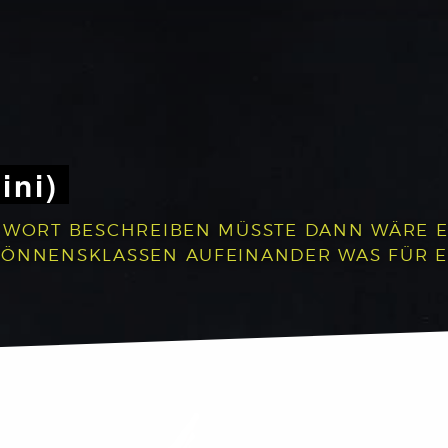
ini)
 WORT BESCHREIBEN MÜSSTE DANN WÄRE ES:
 KÖNNENSKLASSEN AUFEINANDER WAS FÜR 