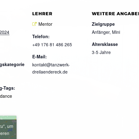
LEHRER
WEITERE ANGABE
Mentor
Zielgruppe
 2024
Anfänger, Mini
Telefon:
Altersklasse
+49 176 81 486 265
3-5 Jahre
E-Mail:
gskategorie
kontakt@tanzwerk-
dreilaendereck.de
g-Tags:
kdance
zu", um
ieren