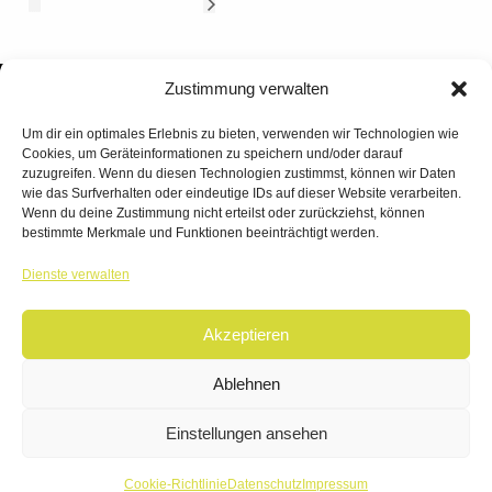
Zustimmung verwalten
Um dir ein optimales Erlebnis zu bieten, verwenden wir Technologien wie
Cookies, um Geräteinformationen zu speichern und/oder darauf
zuzugreifen. Wenn du diesen Technologien zustimmst, können wir Daten
wie das Surfverhalten oder eindeutige IDs auf dieser Website verarbeiten.
Wenn du deine Zustimmung nicht erteilst oder zurückziehst, können
bestimmte Merkmale und Funktionen beeinträchtigt werden.
TANZWERK
Dienste verwalten
TANZSCHULE DREILÄNDERECK
Akzeptieren
© 2026 | TANZWERK
ALL RIGHTS RESERVED.
IMPRESSUM
|
Ablehnen
DATENSCHUTZ
WEBSITE BY
AHA FACTORY
Einstellungen ansehen
Cookie-Richtlinie
Datenschutz
Impressum