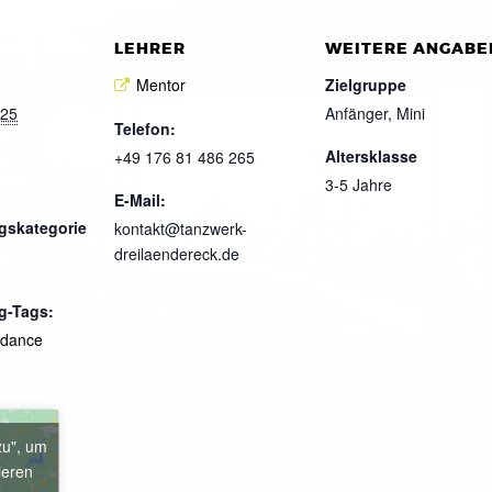
LEHRER
WEITERE ANGABE
Mentor
Zielgruppe
025
Anfänger, Mini
Telefon:
Altersklasse
+49 176 81 486 265
3-5 Jahre
E-Mail:
gskategorie
kontakt@tanzwerk-
dreilaendereck.de
g-Tags:
kdance
zu", um
ieren