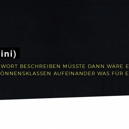
ini)
 WORT BESCHREIBEN MÜSSTE DANN WÄRE ES:
 KÖNNENSKLASSEN AUFEINANDER WAS FÜR 