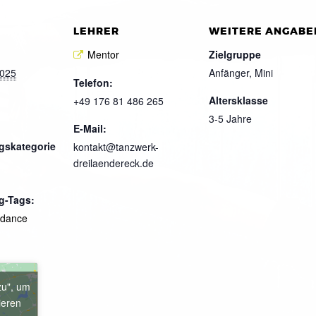
LEHRER
WEITERE ANGABE
Mentor
Zielgruppe
2025
Anfänger, Mini
Telefon:
Altersklasse
+49 176 81 486 265
3-5 Jahre
E-Mail:
gskategorie
kontakt@tanzwerk-
dreilaendereck.de
g-Tags:
kdance
zu", um
ieren