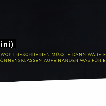
ini)
 WORT BESCHREIBEN MÜSSTE DANN WÄRE ES:
 KÖNNENSKLASSEN AUFEINANDER WAS FÜR 