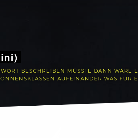
ini)
 WORT BESCHREIBEN MÜSSTE DANN WÄRE ES:
 KÖNNENSKLASSEN AUFEINANDER WAS FÜR 