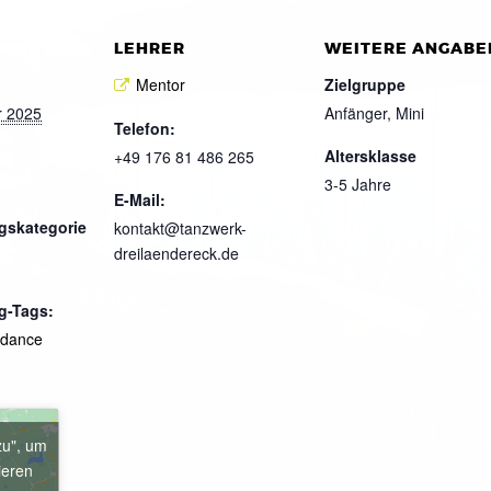
LEHRER
WEITERE ANGABE
Mentor
Zielgruppe
r 2025
Anfänger, Mini
Telefon:
Altersklasse
+49 176 81 486 265
3-5 Jahre
E-Mail:
gskategorie
kontakt@tanzwerk-
dreilaendereck.de
g-Tags:
kdance
zu", um
ieren