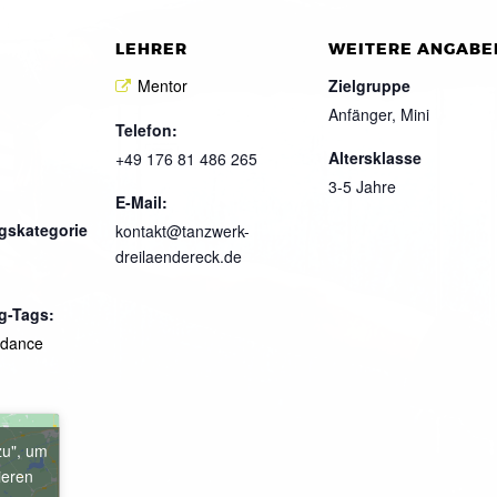
LEHRER
WEITERE ANGABE
Mentor
Zielgruppe
Anfänger, Mini
Telefon:
Altersklasse
+49 176 81 486 265
3-5 Jahre
E-Mail:
gskategorie
kontakt@tanzwerk-
dreilaendereck.de
g-Tags:
kdance
zu", um
ieren