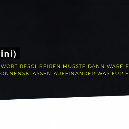
ini)
 WORT BESCHREIBEN MÜSSTE DANN WÄRE ES:
 KÖNNENSKLASSEN AUFEINANDER WAS FÜR 