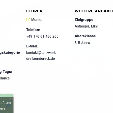
LEHRER
WEITERE ANGABE
Mentor
Zielgruppe
Anfänger, Mini
Telefon:
Altersklasse
+49 176 81 486 265
3-5 Jahre
E-Mail:
gskategorie
kontakt@tanzwerk-
dreilaendereck.de
g-Tags:
kdance
zu", um
ieren