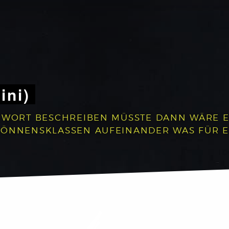
ini)
 WORT BESCHREIBEN MÜSSTE DANN WÄRE ES:
 KÖNNENSKLASSEN AUFEINANDER WAS FÜR 