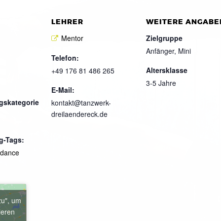
LEHRER
WEITERE ANGABE
Mentor
Zielgruppe
Anfänger, Mini
Telefon:
Altersklasse
+49 176 81 486 265
3-5 Jahre
E-Mail:
gskategorie
kontakt@tanzwerk-
dreilaendereck.de
g-Tags:
kdance
zu", um
ieren