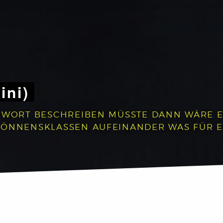
ini)
 WORT BESCHREIBEN MÜSSTE DANN WÄRE ES:
 KÖNNENSKLASSEN AUFEINANDER WAS FÜR 