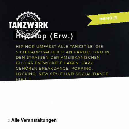
Skip
to
MENÜ
content
Hip Hop (Erw.)
HIP HOP UMFASST ALLE TANZSTILE, DIE
SICH HAUPTSÄCHLICH AN PARTIES UND IN
DEN STRASSEN DER AMERIKANISCHEN B
LOCKS ENTWICKELT HABEN. DAZU G
EHÖREN BREAKDANCE, POPPING, L
OCKING, NEW STYLE UND SOCIAL DANCE. H
IP […]
« Alle Veranstaltungen