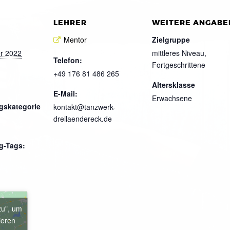
LEHRER
WEITERE ANGABE
Mentor
Zielgruppe
r 2022
mittleres Niveau,
Telefon:
Fortgeschrittene
+49 176 81 486 265
Altersklasse
E-Mail:
Erwachsene
gskategorie
kontakt@tanzwerk-
dreilaendereck.de
g-Tags:
zu", um
ieren