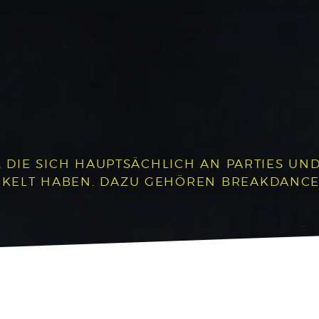
, DIE SICH HAUPTSÄCHLICH AN PARTIES UND 
LT HABEN. DAZU GEHÖREN BREAKDANCE, P