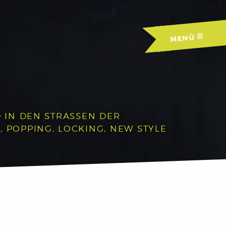
MENÜ
IN DEN STRASSEN DER A
OPPING, LOCKING, NEW STYLE U