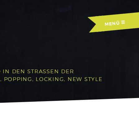
MENÜ
IN DEN STRASSEN DER A
OPPING, LOCKING, NEW STYLE U