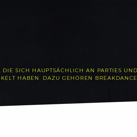
, DIE SICH HAUPTSÄCHLICH AN PARTIES UND 
LT HABEN. DAZU GEHÖREN BREAKDANCE, P