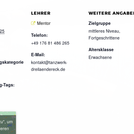
LEHRER
WEITERE ANGABE
Mentor
Zielgruppe
025
mittleres Niveau,
Telefon:
Fortgeschrittene
+49 176 81 486 265
Altersklasse
E-Mail:
Erwachsene
gskategorie
kontakt@tanzwerk-
dreilaendereck.de
g-Tags:
zu", um
ieren