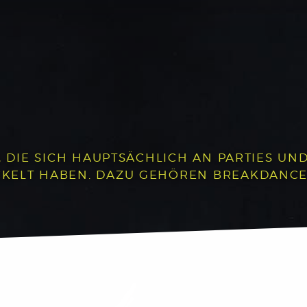
, DIE SICH HAUPTSÄCHLICH AN PARTIES UND 
LT HABEN. DAZU GEHÖREN BREAKDANCE, P