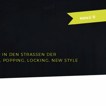
MENÜ
IN DEN STRASSEN DER A
OPPING, LOCKING, NEW STYLE U