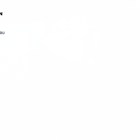
N
eau