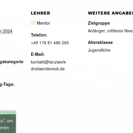
LEHRER
WEITERE ANGABE
Mentor
Zielgruppe
r 2024
Anfänger, mittleres Niv
Telefon:
Altersklasse
+49 176 81 486 265
Jugendliche
E-Mail:
gskategorie
kontakt@tanzwerk-
dreilaendereck.de
g-Tags:
zu", um
ieren