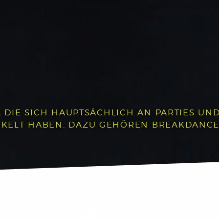
, DIE SICH HAUPTSÄCHLICH AN PARTIES UND 
LT HABEN. DAZU GEHÖREN BREAKDANCE, P