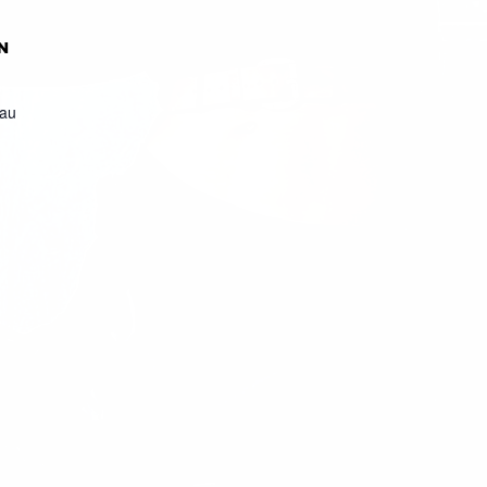
N
eau