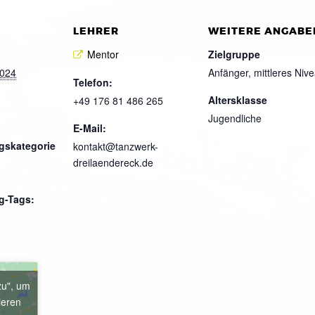
LEHRER
WEITERE ANGABE
Mentor
Zielgruppe
2024
Anfänger, mittleres Niv
Telefon:
Altersklasse
+49 176 81 486 265
Jugendliche
E-Mail:
gskategorie
kontakt@tanzwerk-
dreilaendereck.de
g-Tags:
zu", um
ieren