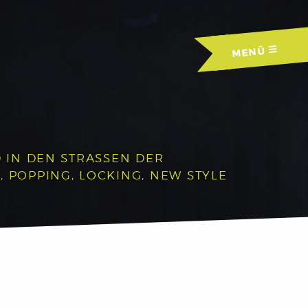
MENÜ
IN DEN STRASSEN DER A
OPPING, LOCKING, NEW STYLE U