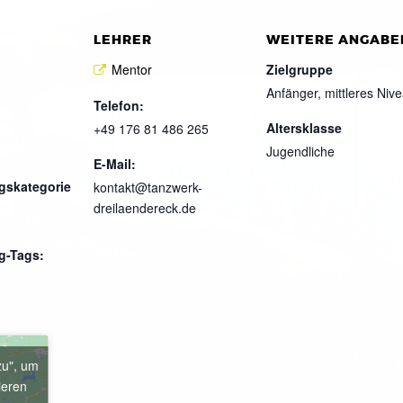
LEHRER
WEITERE ANGABE
Mentor
Zielgruppe
Anfänger, mittleres Niv
Telefon:
Altersklasse
+49 176 81 486 265
Jugendliche
E-Mail:
gskategorie
kontakt@tanzwerk-
dreilaendereck.de
g-Tags:
zu", um
ieren