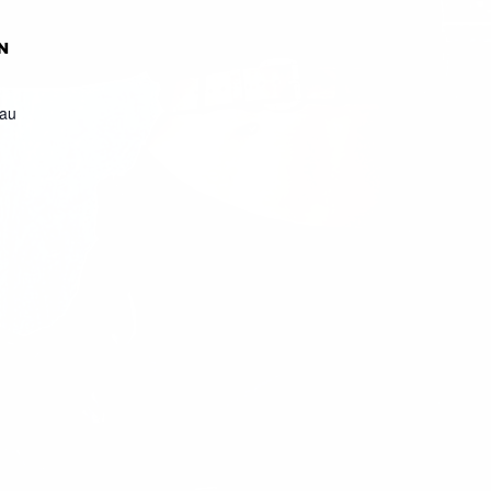
N
eau