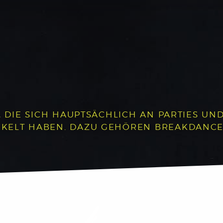
, DIE SICH HAUPTSÄCHLICH AN PARTIES UND 
LT HABEN. DAZU GEHÖREN BREAKDANCE, P