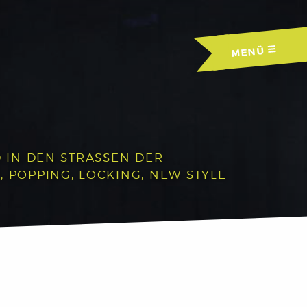
MENÜ
IN DEN STRASSEN DER A
OPPING, LOCKING, NEW STYLE U