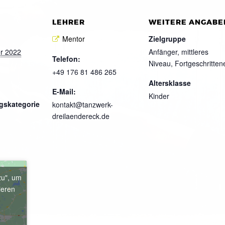
LEHRER
WEITERE ANGABE
Mentor
Zielgruppe
r 2022
Anfänger, mittleres
Telefon:
Niveau, Fortgeschritten
+49 176 81 486 265
Altersklasse
E-Mail:
Kinder
gskategorie
kontakt@tanzwerk-
dreilaendereck.de
zu", um
ieren
e