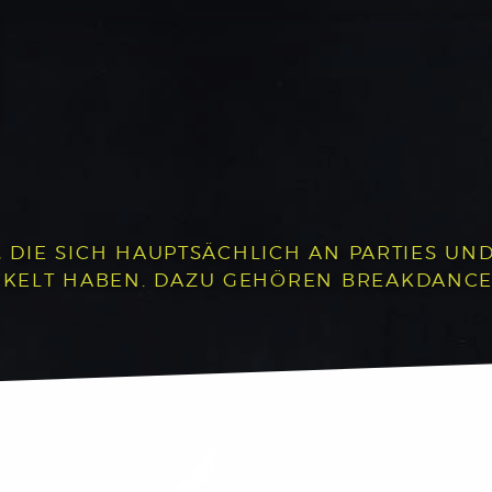
, DIE SICH HAUPTSÄCHLICH AN PARTIES UND 
LT HABEN. DAZU GEHÖREN BREAKDANCE, P