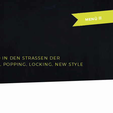
MENÜ
IN DEN STRASSEN DER A
OPPING, LOCKING, NEW STYLE U