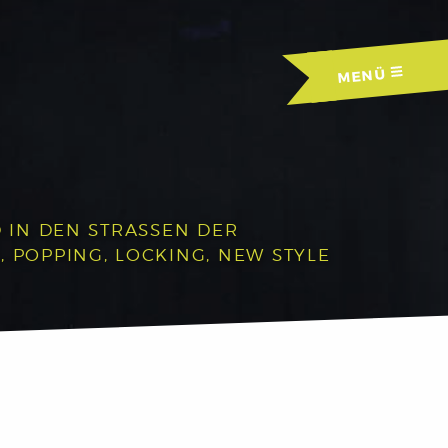
MENÜ
IN DEN STRASSEN DER A
OPPING, LOCKING, NEW STYLE U