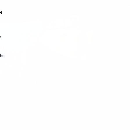
N
e
che