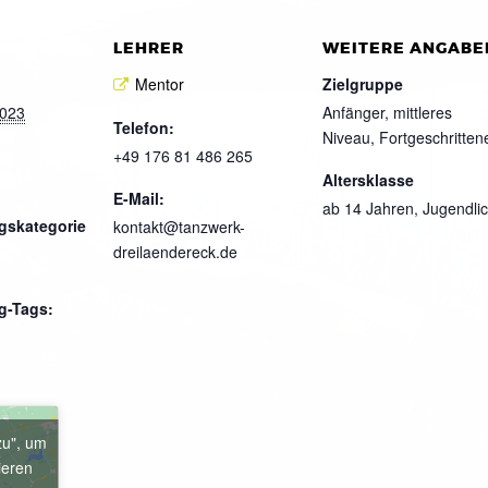
LEHRER
WEITERE ANGABE
Mentor
Zielgruppe
2023
Anfänger, mittleres
Telefon:
Niveau, Fortgeschritten
+49 176 81 486 265
Altersklasse
E-Mail:
ab 14 Jahren, Jugendli
gskategorie
kontakt@tanzwerk-
dreilaendereck.de
g-Tags:
zu", um
ieren