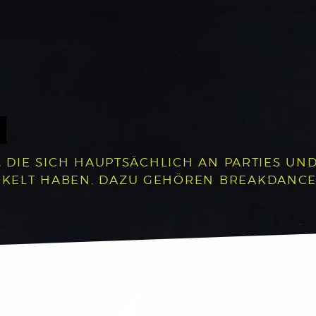
, DIE SICH HAUPTSÄCHLICH AN PARTIES UND 
LT HABEN. DAZU GEHÖREN BREAKDANCE, P