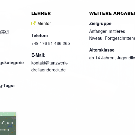
LEHRER
WEITERE ANGABE
Mentor
Zielgruppe
 2024
Anfänger, mittleres
Telefon:
Niveau, Fortgeschritten
+49 176 81 486 265
Altersklasse
E-Mail:
ab 14 Jahren, Jugendli
gskategorie
kontakt@tanzwerk-
dreilaendereck.de
g-Tags:
zu", um
ieren