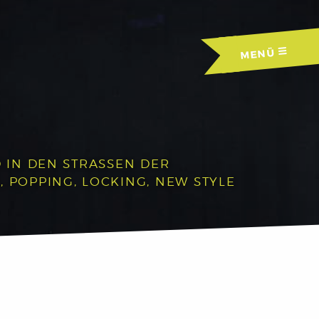
MENÜ
IN DEN STRASSEN DER A
OPPING, LOCKING, NEW STYLE U