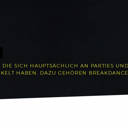
, DIE SICH HAUPTSÄCHLICH AN PARTIES UND 
LT HABEN. DAZU GEHÖREN BREAKDANCE, P