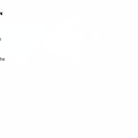
N
e
che