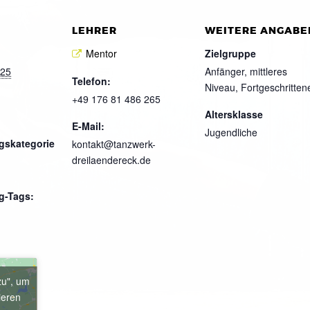
LEHRER
WEITERE ANGABE
Mentor
Zielgruppe
025
Anfänger, mittleres
Telefon:
Niveau, Fortgeschritten
+49 176 81 486 265
Altersklasse
E-Mail:
Jugendliche
gskategorie
kontakt@tanzwerk-
dreilaendereck.de
g-Tags:
zu", um
ieren