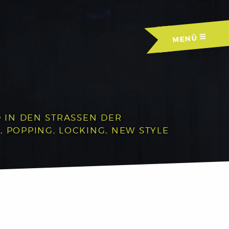
MENÜ
IN DEN STRASSEN DER A
OPPING, LOCKING, NEW STYLE U