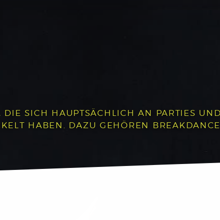
, DIE SICH HAUPTSÄCHLICH AN PARTIES UND 
LT HABEN. DAZU GEHÖREN BREAKDANCE, P