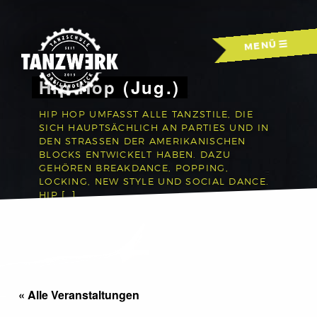
Skip
to
MENÜ
content
Hip Hop (Jug.)
HIP HOP UMFASST ALLE TANZSTILE, DIE
SICH HAUPTSÄCHLICH AN PARTIES UND IN
DEN STRASSEN DER AMERIKANISCHEN B
LOCKS ENTWICKELT HABEN. DAZU G
EHÖREN BREAKDANCE, POPPING, L
OCKING, NEW STYLE UND SOCIAL DANCE. H
IP […]
« Alle Veranstaltungen